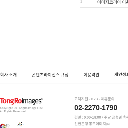
이미지코리아 이용
1
회사 소개
콘텐츠라이선스 규정
이용약관
개인정
고객지원 · B2B · 제휴문의
02-2270-1790
Copyright (c) TongRo Images inc
All Rights Reserved.
평일 : 9:00-18:00 / 주말 공휴일 휴
신한은행 통로이미지㈜