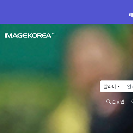
매
알라미
손흥민