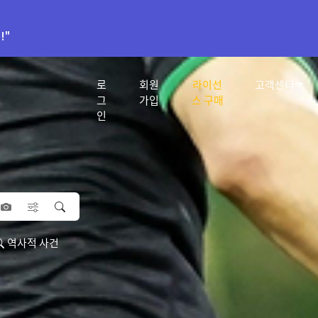
!"
로
회원
라이선
고객센터
그
가입
스 구매
인
역사적 사건